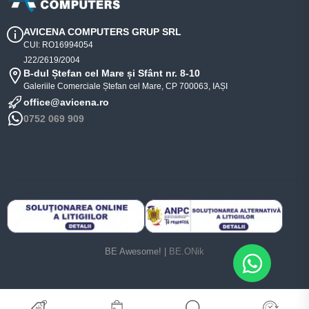
AVICENA COMPUTERS GRUP SRL
CUI: RO16994054
J22/2619/2004
B-dul Ștefan cel Mare și Sfânt nr. 8-10
Galeriile Comerciale Ștefan cel Mare, CP 700063, IAȘI
office@avicena.ro
0752 069 909
BE Awesome! |
BE.ONik