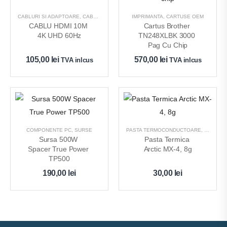
CABLURI SI ADAPTOARE
,
CABLURI
IMPRIMANTA
,
CARTUSE OEM
CABLU HDMI 10M 
Cartus Brother 
4K UHD 60Hz
TN248XLBK 3000 
Pag Cu Chip
105,00
lei
570,00
lei
TVA inlcus
TVA inlcus
COMPONENTE PC
,
SURSE
PASTA TERMOCONDUCTOARE
,
PERIFER
Sursa 500W 
Pasta Termica 
Spacer True Power 
Arctic MX-4, 8g
TP500
190,00
lei
30,00
lei