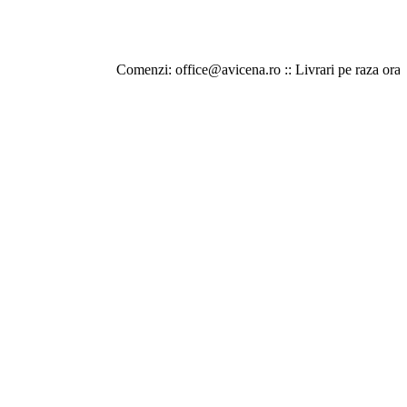
Comenzi: office@avicena.ro :: Livrari pe raza orasului Iasi 