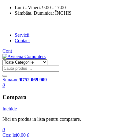
Luni - Vineri: 9:00 - 17:00
Sâmbăta, Duminica: ÎNCHIS
Servicii
Contact
Cont
Suna-ne!
0752 069 909
0
Compara
Inchide
Nici un produs in lista pentru comparare.
0
Cos:
lei0.00
0