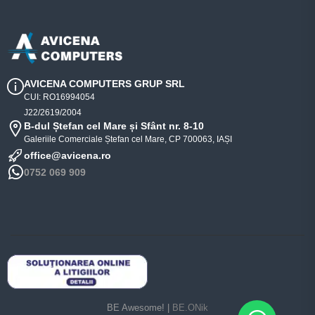
AVICENA COMPUTERS GRUP SRL
CUI: RO16994054
J22/2619/2004
B-dul Ștefan cel Mare și Sfânt nr. 8-10
Galeriile Comerciale Ștefan cel Mare, CP 700063, IAȘI
office@avicena.ro
0752 069 909
BE Awesome! |
BE.ONik