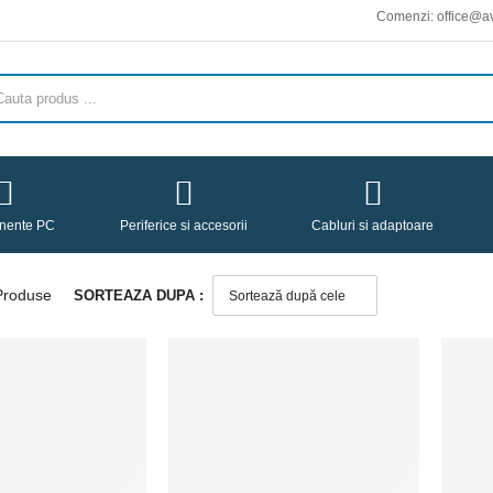
Comenzi: office@avicena
nente PC
Periferice si accesorii
Cabluri si adaptoare
roduse
SORTEAZA DUPA :