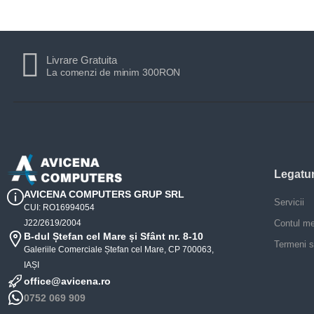
Livrare Gratuita
La comenzi de minim 300RON
Legatur
AVICENA COMPUTERS GRUP SRL
Servicii
CUI: RO16994054
J22/2619/2004
Contul m
B-dul Ștefan cel Mare și Sfânt nr. 8-10
Termeni si
Galeriile Comerciale Ștefan cel Mare, CP 700063,
IAȘI
office@avicena.ro
0752 069 909