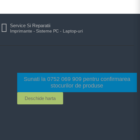
Service Si Reparatii
Imprimante - Sisteme PC - Laptop-uri
Sunati la 0752 069 909 pentru confirmarea
stocurilor de produse
Deschide harta