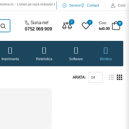
.ro :: Livrari pe raza orasului Iasi :: Service desktop si laptop :: Service imprimante
Servicii
Contact
Cont
0
Suna-ne!
0
Cos:
0
lei0.00
0752 069 909
Imprimanta
Retelistica
Software
Birotica
ARATA: