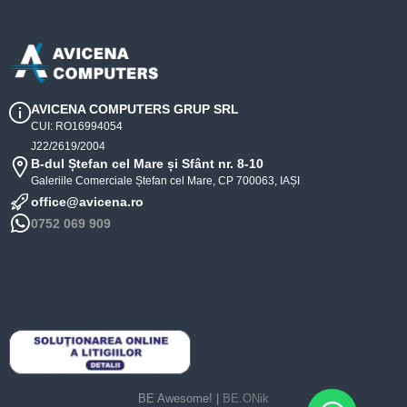
AVICENA COMPUTERS GRUP SRL
CUI: RO16994054
J22/2619/2004
B-dul Ștefan cel Mare și Sfânt nr. 8-10
Galeriile Comerciale Ștefan cel Mare, CP 700063, IAȘI
office@avicena.ro
0752 069 909
BE Awesome! |
BE.ONik