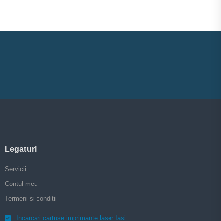
Legaturi
Servicii
Contul meu
Termeni si conditii
Incarcari cartuse imprimante laser Iasi