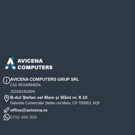
AVICENA COMPUTERS GRUP SRL
CUI: RO16994054
J22/2619/2004
B-dul Ștefan cel Mare și Sfânt nr. 8-10
Galeriile Comerciale Ștefan cel Mare, CP 700063, IAȘI
office@avicena.ro
0752 069 909