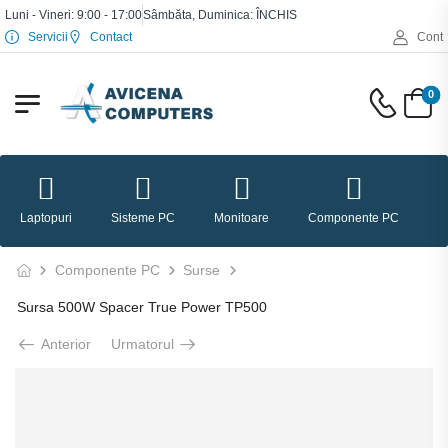
Luni - Vineri: 9:00 - 17:00
Sâmbăta, Duminica: ÎNCHIS
Servicii
Contact
Cont
0
Laptopuri
Sisteme PC
Monitoare
Componente PC
P
Componente PC
Surse
Sursa 500W Spacer True Power TP500
Anterior
Urmatorul