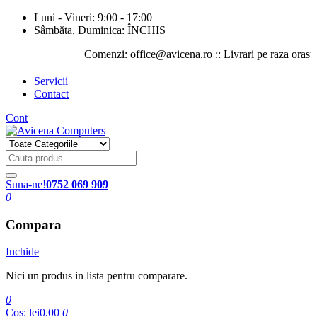
Luni - Vineri: 9:00 - 17:00
Sâmbăta, Duminica: ÎNCHIS
Comenzi: office@avicena.ro :: Livrari pe raza orasului Iasi
Servicii
Contact
Cont
Suna-ne!
0752 069 909
0
Compara
Inchide
Nici un produs in lista pentru comparare.
0
Cos:
lei0.00
0