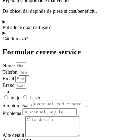
Reparați și imprimante mai vechi?
De obicei da; depinde de piese și cost/beneficiu.
Pot aduce doar cartușul?
Cât durează?
Formular cerere service
Nume
Telefon
Email
Brand
Tip
Inkjet
Laser
Simptom exact
Problema
Alte detalii