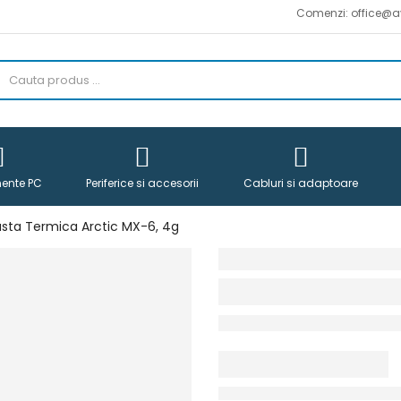
Comenzi: office@avicena.ro :: 
ente PC
Periferice si accesorii
Cabluri si adaptoare
sta Termica Arctic MX-6, 4g