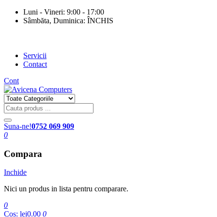
Luni - Vineri: 9:00 - 17:00
Sâmbăta, Duminica: ÎNCHIS
Servicii
Contact
Cont
Suna-ne!
0752 069 909
0
Compara
Inchide
Nici un produs in lista pentru comparare.
0
Cos:
lei0.00
0