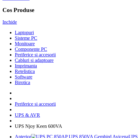
Cos Produse
Inchide
Laptopuri
Sisteme PC
Monitoare
Componente PC
Periferice si accesorii
Cabluri si adaptoare
Imprimanta
Retelistica
Software
Birotica
Periferice si accesorii
UPS & AVR
UPS Njoy Keen 600VA
Anterior
UPS