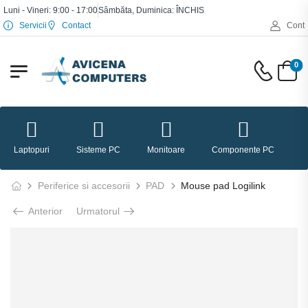
Luni - Vineri: 9:00 - 17:00
Sâmbăta, Duminica: ÎNCHIS
Servicii
Contact
Cont
0
Laptopuri
Sisteme PC
Monitoare
Componente PC
P
Periferice si accesorii
PAD
Mouse pad Logilink
Anterior
Urmatorul