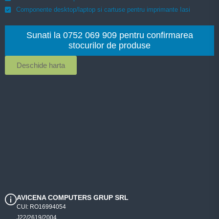
Componente desktop/laptop si cartuse pentru imprimante Iasi
Sunati la 0752 069 909 pentru confirmarea
stocurilor de produse
Deschide harta
AVICENA COMPUTERS GRUP SRL
CUI: RO16994054
J22/2619/2004