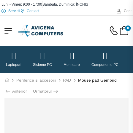
Luni - Vineri: 9:00 - 17:00
Sâmbăta, Duminica: ÎNCHIS
Servicii
Contact
Cont
0
Laptopuri
Sisteme PC
Monitoare
Componente PC
P
Periferice si accesorii
PAD
Mouse pad Gembird
Anterior
Urmatorul