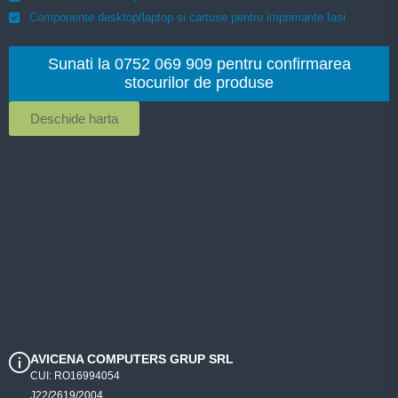
Componente desktop/laptop si cartuse pentru imprimante Iasi
Sunati la 0752 069 909 pentru confirmarea
stocurilor de produse
Deschide harta
AVICENA COMPUTERS GRUP SRL
CUI: RO16994054
J22/2619/2004