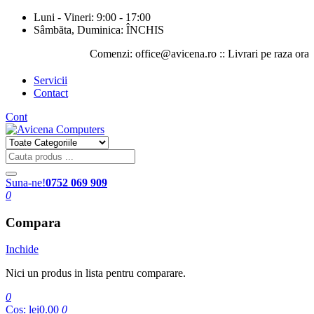
Luni - Vineri: 9:00 - 17:00
Sâmbăta, Duminica: ÎNCHIS
Comenzi: office@avicena.ro :: Livrari pe raza orasului I
Servicii
Contact
Cont
Suna-ne!
0752 069 909
0
Compara
Inchide
Nici un produs in lista pentru comparare.
0
Cos:
lei0.00
0