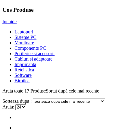
Cos Produse
Inchide
Laptopuri
Sisteme PC
Monitoare
Componente PC
Periferice si accesorii
Cabluri si adaptoare
Imprimanta
Retelistica
Software
Birotica
Arata
toate 17
Produse
Sortat după cele mai recente
Sorteaza dupa :
Arata: