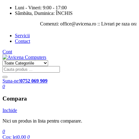
Luni - Vineri: 9:00 - 17:00
Sâmbăta, Duminica: ÎNCHIS
Comenzi: office@avicena.ro :: Livrari pe raza orasului I
Servicii
Contact
Cont
Suna-ne!
0752 069 909
0
Compara
Inchide
Nici un produs in lista pentru comparare.
0
Cos:
lei0.00
0