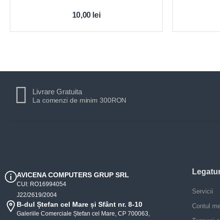
10,00
lei
Livrare Gratuita
La comenzi de minim 300RON
Legatur
AVICENA COMPUTERS GRUP SRL
CUI: RO16994054
Servicii
J22/2619/2004
B-dul Ștefan cel Mare și Sfânt nr. 8-10
Contul m
Galeriile Comerciale Ștefan cel Mare, CP 700063,