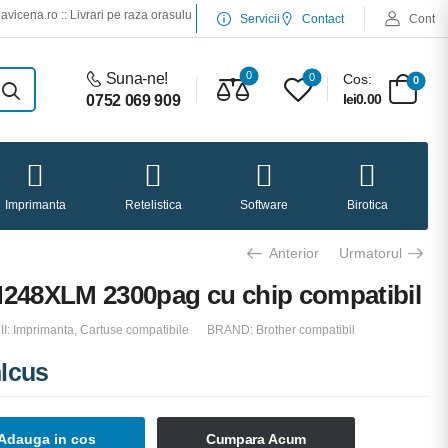
a.ro :: Livrari pe raza orasului Iasi :: Service desktop si laptop :: Service impriman
Servicii
Contact
Cont
0
Suna-ne!
0
Cos:
0
lei0.00
0752 069 909
Imprimanta
Retelistica
Software
Birotica
Anterior
Urmatorul
N248XLM 2300pag cu chip compatibil
I:
Imprimanta
,
Cartuse compatibile
BRAND:
Brother compatibil
nlcus
Adauga in cos
Cumpara Acum