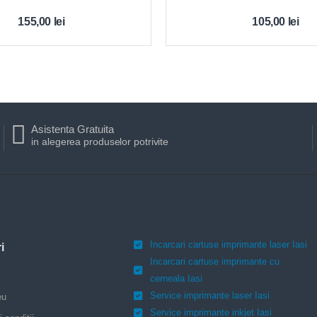
155,00
lei
105,00
lei
Asistenta Gratuita
in alegerea produselor potrivite
Incarcari cartuse imprimante laser Iasi
i
Incarcari cartuse imprimante cu
cerneala Iasi
Service imprimante laser Iasi
eu
Service imprimante inkjet Iasi