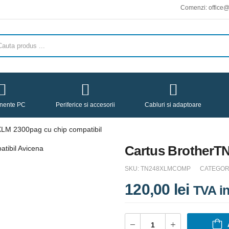
Comenzi: office@avicen
nente PC
Periferice si accesorii
Cabluri si adaptoare
LM 2300pag cu chip compatibil
Cartus BrotherT
SKU:
TN248XLMCOMP
CATEGORI
120,00
lei
TVA i