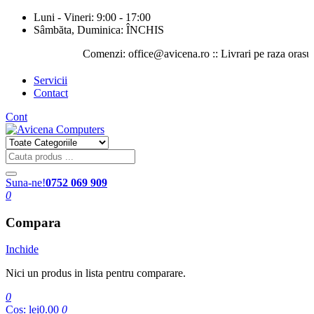
Luni - Vineri: 9:00 - 17:00
Sâmbăta, Duminica: ÎNCHIS
Comenzi: office@avicena.ro :: Livrari pe raza orasului Ia
Servicii
Contact
Cont
Suna-ne!
0752 069 909
0
Compara
Inchide
Nici un produs in lista pentru comparare.
0
Cos:
lei0.00
0