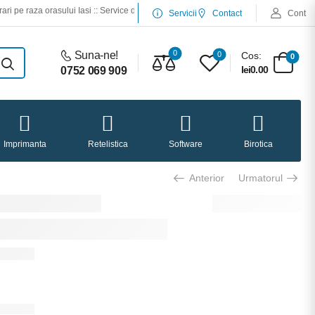
orasului Iasi :: Service desktop si laptop :: Service imprimante :: Incarcari cartuse l
Servicii
Contact
Cont
0
Suna-ne!
0
Cos:
0
lei0.00
0752 069 909
Imprimanta
Retelistica
Software
Birotica
Anterior
Urmatorul