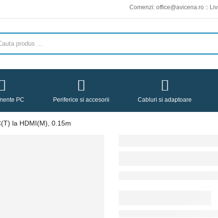
Comenzi: office@avicena.ro :: Livrari pe raza 
nente PC
Periferice si accesorii
Cabluri si adaptoare
T) la HDMI(M), 0.15m