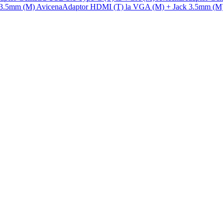
Adaptor HDMI (T) la VGA (M) + Jack 3.5mm (M