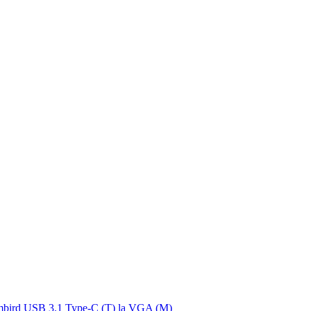
bird USB 3.1 Type-C (T) la VGA (M)