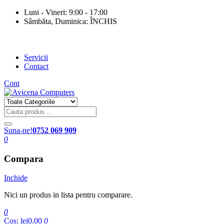
Luni - Vineri: 9:00 - 17:00
Sâmbăta, Duminica: ÎNCHIS
Servicii
Contact
Cont
Suna-ne!
0752 069 909
0
Compara
Inchide
Nici un produs in lista pentru comparare.
0
Cos:
lei0.00
0