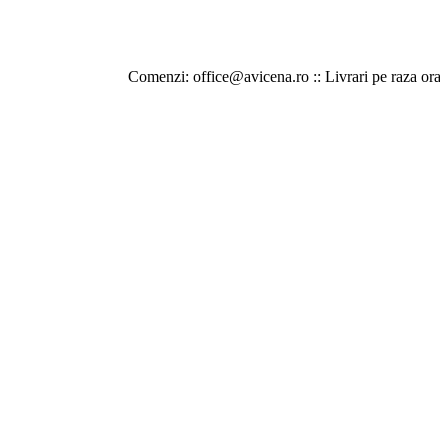
Comenzi: office@avicena.ro :: Livrari pe raza orasului Iasi 