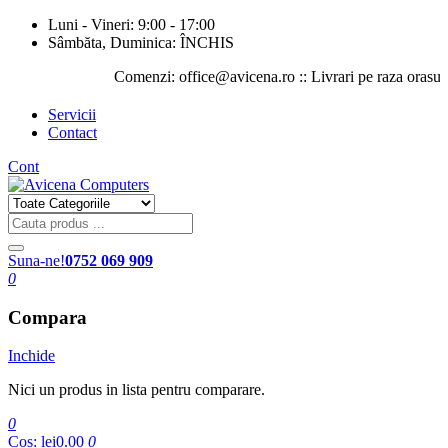
Luni - Vineri: 9:00 - 17:00
Sâmbăta, Duminica: ÎNCHIS
Comenzi: office@avicena.ro :: Livrari pe raza orasului Ias
Servicii
Contact
Cont
Suna-ne!
0752 069 909
0
Compara
Inchide
Nici un produs in lista pentru comparare.
0
Cos:
lei0.00
0