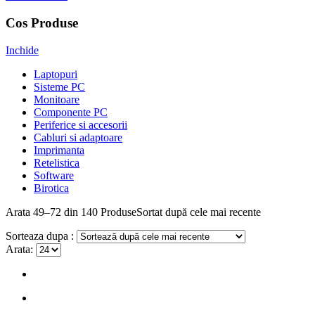
Cos Produse
Inchide
Laptopuri
Sisteme PC
Monitoare
Componente PC
Periferice si accesorii
Cabluri si adaptoare
Imprimanta
Retelistica
Software
Birotica
Arata
49–72 din 140
Produse
Sortat după cele mai recente
Sorteaza dupa :
Arata: