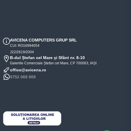
AVICENA COMPUTERS GRUP SRL
CUI: RO16994054
J22/2619/2004
B-dul Ștefan cel Mare și Sfânt nr. 8-10
Galeriile Comerciale Ștefan cel Mare, CP 700063, IAȘI
office@avicena.ro
0752 069 909