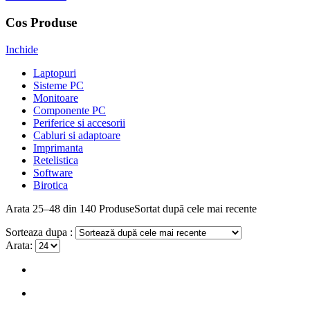
Cos Produse
Inchide
Laptopuri
Sisteme PC
Monitoare
Componente PC
Periferice si accesorii
Cabluri si adaptoare
Imprimanta
Retelistica
Software
Birotica
Arata
25–48 din 140
Produse
Sortat după cele mai recente
Sorteaza dupa :
Arata: