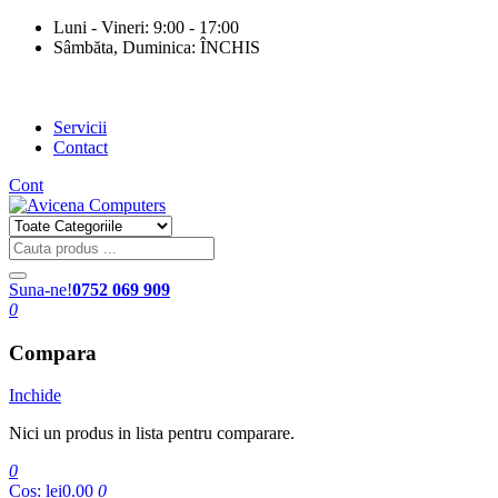
Luni - Vineri: 9:00 - 17:00
Sâmbăta, Duminica: ÎNCHIS
Servicii
Contact
Cont
Suna-ne!
0752 069 909
0
Compara
Inchide
Nici un produs in lista pentru comparare.
0
Cos:
lei0.00
0