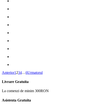
Anterior
1
2
3
4
…
6
Urmatorul
Livrare Gratuita
La comenzi de minim 300RON
Asistenta Gratuita