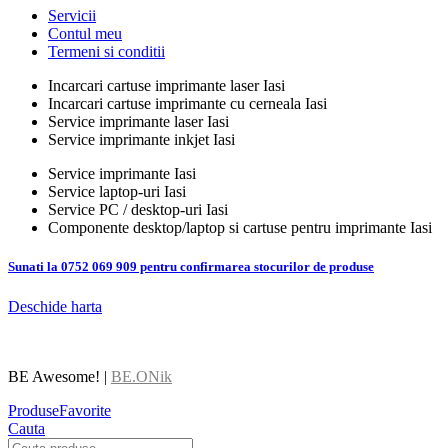
Servicii
Contul meu
Termeni si conditii
Incarcari cartuse imprimante laser Iasi
Incarcari cartuse imprimante cu cerneala Iasi
Service imprimante laser Iasi
Service imprimante inkjet Iasi
Service imprimante Iasi
Service laptop-uri Iasi
Service PC / desktop-uri Iasi
Componente desktop/laptop si cartuse pentru imprimante Iasi
Sunati la 0752 069 909 pentru confirmarea stocurilor de produse
Deschide harta
BE Awesome! |
BE.ONik
Produse
Favorite
Cauta