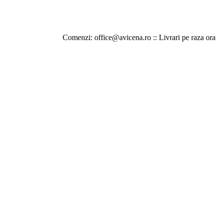
Comenzi: office@avicena.ro :: Livrari pe raza orasului Iasi 