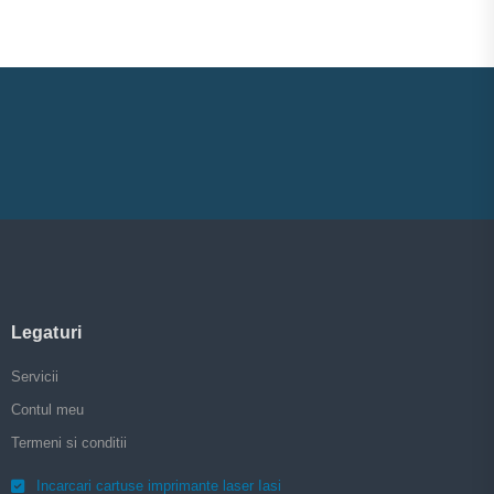
Legaturi
Servicii
Contul meu
Termeni si conditii
Incarcari cartuse imprimante laser Iasi