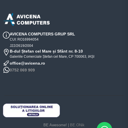
AVICENA COMPUTERS GRUP SRL
CUI: RO16994054
J22/2619/2004
B-dul Ștefan cel Mare și Sfânt nr. 8-10
Galeriile Comerciale Ștefan cel Mare, CP 700063, IAȘI
office@avicena.ro
0752 069 909
BE Awesome! |
BE.ONik