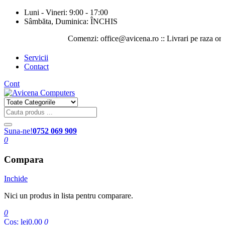
Luni - Vineri: 9:00 - 17:00
Sâmbăta, Duminica: ÎNCHIS
Comenzi: office@avicena.ro :: Livrari pe raza orasului
Servicii
Contact
Cont
Suna-ne!
0752 069 909
0
Compara
Inchide
Nici un produs in lista pentru comparare.
0
Cos:
lei0.00
0