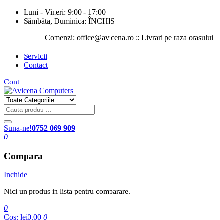
Luni - Vineri: 9:00 - 17:00
Sâmbăta, Duminica: ÎNCHIS
Comenzi: office@avicena.ro :: Livrari pe raza orasului Iasi ::
Servicii
Contact
Cont
Suna-ne!
0752 069 909
0
Compara
Inchide
Nici un produs in lista pentru comparare.
0
Cos:
lei0.00
0