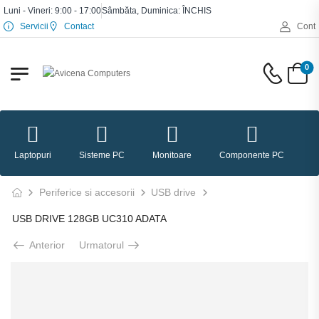
Luni - Vineri: 9:00 - 17:00
Sâmbăta, Duminica: ÎNCHIS
Servicii
Contact
Cont
0
Laptopuri
Sisteme PC
Monitoare
Componente PC
P
Periferice si accesorii
USB drive
USB DRIVE 128GB UC310 ADATA
Anterior
Urmatorul