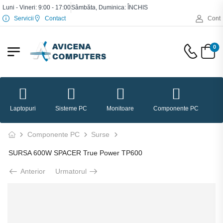
Luni - Vineri: 9:00 - 17:00
Sâmbăta, Duminica: ÎNCHIS
Servicii
Contact
Cont
0
Laptopuri
Sisteme PC
Monitoare
Componente PC
P
Componente PC
Surse
SURSA 600W SPACER True Power TP600
Anterior
Urmatorul