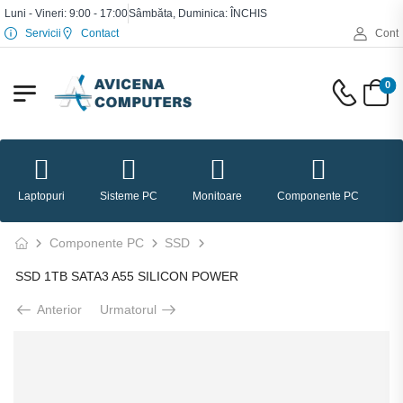
Luni - Vineri: 9:00 - 17:00
Sâmbăta, Duminica: ÎNCHIS
Servicii
Contact
Cont
0
Laptopuri
Sisteme PC
Monitoare
Componente PC
P
Componente PC
SSD
SSD 1TB SATA3 A55 SILICON POWER
Anterior
Urmatorul