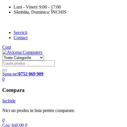
Luni - Vineri: 9:00 - 17:00
Sâmbăta, Duminica: ÎNCHIS
Servicii
Contact
Cont
Suna-ne!
0752 069 909
0
Compara
Inchide
Nici un produs in lista pentru comparare.
0
Cos:
lei0.00
0