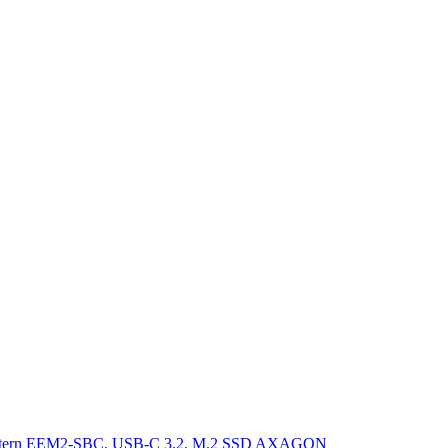
xtern EEM2-SBC, USB-C 3.2, M.2 SSD AXAGON