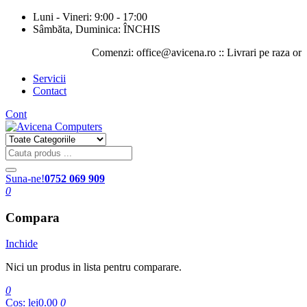
Luni - Vineri: 9:00 - 17:00
Sâmbăta, Duminica: ÎNCHIS
Comenzi: office@avicena.ro :: Livrari pe raza orasului 
Servicii
Contact
Cont
Suna-ne!
0752 069 909
0
Compara
Inchide
Nici un produs in lista pentru comparare.
0
Cos:
lei0.00
0