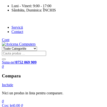
Luni - Vineri: 9:00 - 17:00
Sâmbăta, Duminica: ÎNCHIS
Servicii
Contact
Cont
Suna-ne!
0752 069 909
0
Compara
Inchide
Nici un produs in lista pentru comparare.
0
Cos:
lei0.00
0