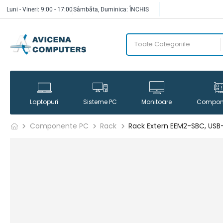
Luni - Vineri: 9:00 - 17:00
Sâmbăta, Duminica: ÎNCHIS
Laptopuri
Sisteme PC
Monitoare
Compon
Componente PC
Rack
Rack Extern EEM2-SBC, USB