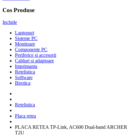
Cos Produse
Inchide
Laptopuri
Sisteme PC
Monitoare
Componente PC
Periferice si accesorii
Cabluri si adaptoare
Imprimanta
Retelistica
Software
Birotica
Retelistica
Placa retea
PLACA RETEA TP-Link, AC600 Dual-band ARCHER
T2U