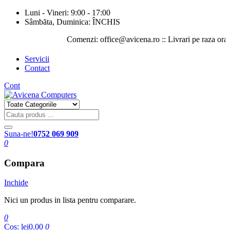
Luni - Vineri: 9:00 - 17:00
Sâmbăta, Duminica: ÎNCHIS
Comenzi: office@avicena.ro :: Livrari pe raza orasului I
Servicii
Contact
Cont
Suna-ne!
0752 069 909
0
Compara
Inchide
Nici un produs in lista pentru comparare.
0
Cos:
lei0.00
0