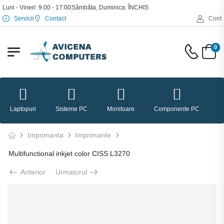
Luni - Vineri: 9:00 - 17:00
Sâmbăta, Duminica: ÎNCHIS
Servicii
Contact
Cont
0
Laptopuri
Sisteme PC
Monitoare
Componente PC
P
Imprimanta
Imprimante
Multifunctional inkjet color CISS L3270
Anterior
Urmatorul