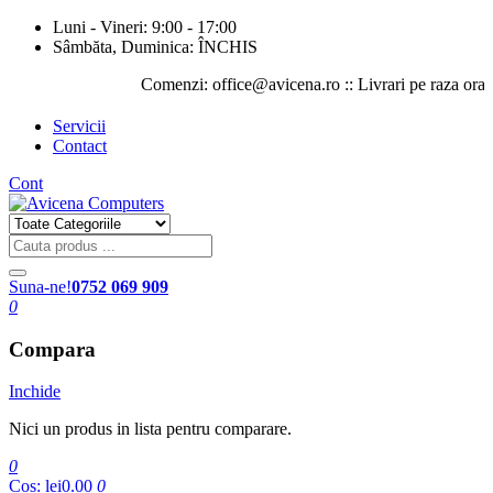
Luni - Vineri: 9:00 - 17:00
Sâmbăta, Duminica: ÎNCHIS
Comenzi: office@avicena.ro :: Livrari pe raza orasului 
Servicii
Contact
Cont
Suna-ne!
0752 069 909
0
Compara
Inchide
Nici un produs in lista pentru comparare.
0
Cos:
lei0.00
0