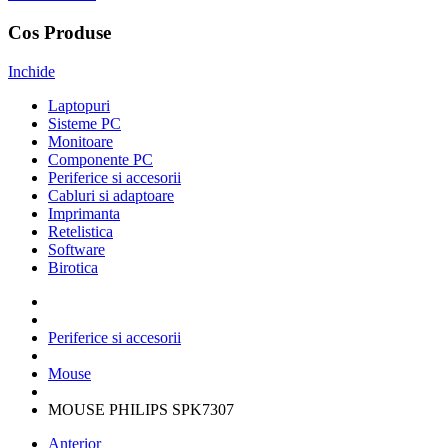
Cos Produse
Inchide
Laptopuri
Sisteme PC
Monitoare
Componente PC
Periferice si accesorii
Cabluri si adaptoare
Imprimanta
Retelistica
Software
Birotica
Periferice si accesorii
Mouse
MOUSE PHILIPS SPK7307
Anterior