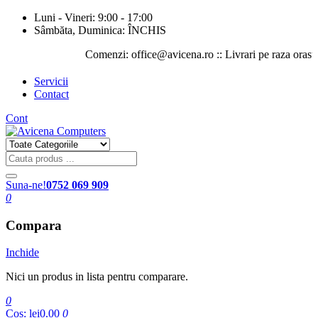
Luni - Vineri: 9:00 - 17:00
Sâmbăta, Duminica: ÎNCHIS
Comenzi: office@avicena.ro :: Livrari pe raza orasului I
Servicii
Contact
Cont
Suna-ne!
0752 069 909
0
Compara
Inchide
Nici un produs in lista pentru comparare.
0
Cos:
lei0.00
0