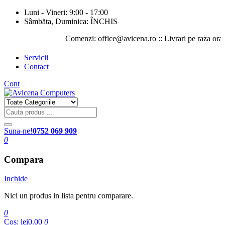
Luni - Vineri: 9:00 - 17:00
Sâmbăta, Duminica: ÎNCHIS
Comenzi: office@avicena.ro :: Livrari pe raza orasului 
Servicii
Contact
Cont
Suna-ne!
0752 069 909
0
Compara
Inchide
Nici un produs in lista pentru comparare.
0
Cos:
lei0.00
0