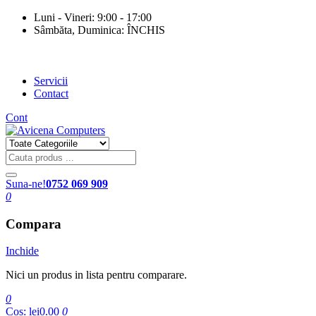
Luni - Vineri: 9:00 - 17:00
Sâmbăta, Duminica: ÎNCHIS
Servicii
Contact
Cont
Suna-ne!
0752 069 909
0
Compara
Inchide
Nici un produs in lista pentru comparare.
0
Cos:
lei0.00
0