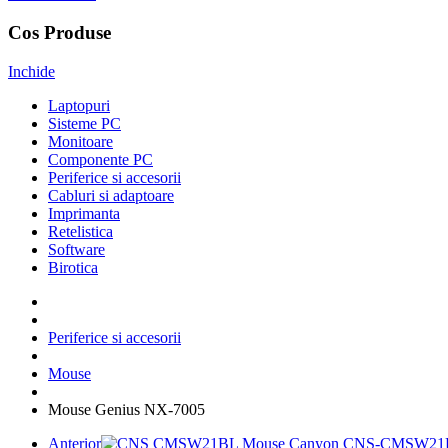
Cos Produse
Inchide
Laptopuri
Sisteme PC
Monitoare
Componente PC
Periferice si accesorii
Cabluri si adaptoare
Imprimanta
Retelistica
Software
Birotica
Periferice si accesorii
Mouse
Mouse Genius NX-7005
Anterior