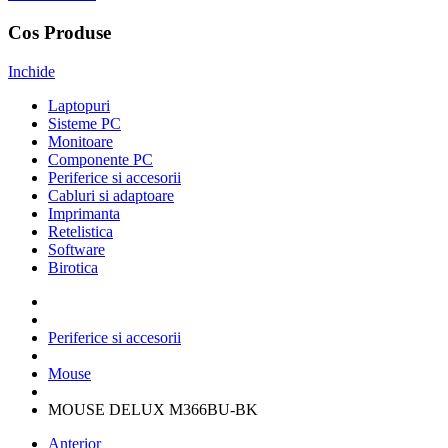
Cos Produse
Inchide
Laptopuri
Sisteme PC
Monitoare
Componente PC
Periferice si accesorii
Cabluri si adaptoare
Imprimanta
Retelistica
Software
Birotica
Periferice si accesorii
Mouse
MOUSE DELUX M366BU-BK
Anterior