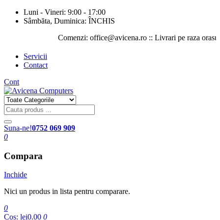
Luni - Vineri: 9:00 - 17:00
Sâmbăta, Duminica: ÎNCHIS
Comenzi: office@avicena.ro :: Livrari pe raza orasului Ias
Servicii
Contact
Cont
Suna-ne!
0752 069 909
0
Compara
Inchide
Nici un produs in lista pentru comparare.
0
Cos:
lei0.00
0