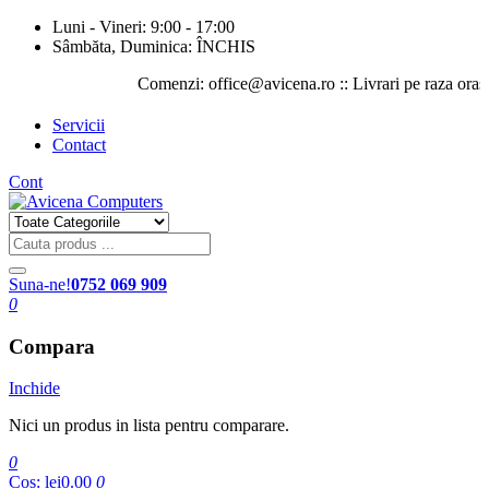
Luni - Vineri: 9:00 - 17:00
Sâmbăta, Duminica: ÎNCHIS
Comenzi: office@avicena.ro :: Livrari pe raza orasului I
Servicii
Contact
Cont
Suna-ne!
0752 069 909
0
Compara
Inchide
Nici un produs in lista pentru comparare.
0
Cos:
lei0.00
0