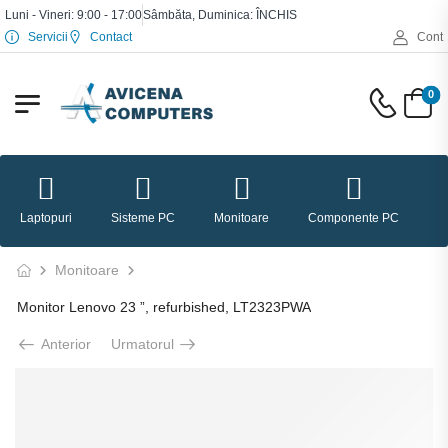
Luni - Vineri: 9:00 - 17:00
Sâmbăta, Duminica: ÎNCHIS
Servicii
Contact
Cont
0
Laptopuri
Sisteme PC
Monitoare
Componente PC
P
Monitoare
Monitor Lenovo 23 ”, refurbished, LT2323PWA
Anterior
Urmatorul