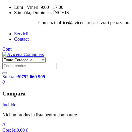
Luni - Vineri: 9:00 - 17:00
Sâmbăta, Duminica: ÎNCHIS
Comenzi: office@avicena.ro :: Livrari pe raza orasului I
Servicii
Contact
Cont
Suna-ne!
0752 069 909
0
Compara
Inchide
Nici un produs in lista pentru comparare.
0
Cos:
lei0.00
0