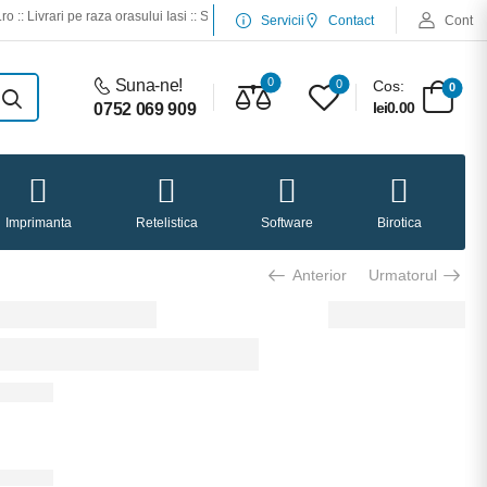
pe raza orasului Iasi :: Service desktop si laptop :: Service imprimante :: Incarcari 
Servicii
Contact
Cont
0
Suna-ne!
0
Cos:
0
lei0.00
0752 069 909
Imprimanta
Retelistica
Software
Birotica
Anterior
Urmatorul