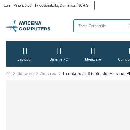
Luni - Vineri: 9:00 - 17:00
Sâmbăta, Duminica: ÎNCHIS
Laptopuri
Sisteme PC
Monitoare
Compo
Software
Antivirus
Licenta retail Bitdefender Antivirus P