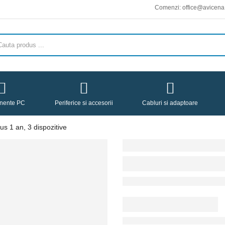
Comenzi: office@avicena.ro :: Livrari 
nente PC
Periferice si accesorii
Cabluri si adaptoare
lus 1 an, 3 dispozitive