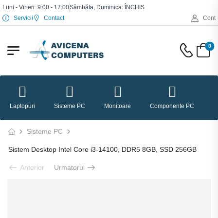
Luni - Vineri: 9:00 - 17:00
Sâmbăta, Duminica: ÎNCHIS
Servicii
Contact
Cont
0
Laptopuri
Sisteme PC
Monitoare
Componente PC
P
Sisteme PC
Sistem Desktop Intel Core i3-14100, DDR5 8GB, SSD 256GB
Anterior
Urmatorul