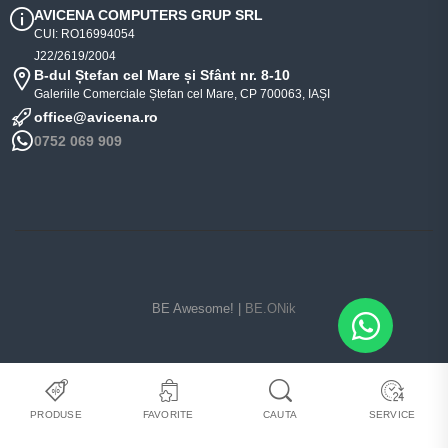
AVICENA COMPUTERS GRUP SRL
CUI: RO16994054
J22/2619/2004
B-dul Ștefan cel Mare și Sfânt nr. 8-10
Galeriile Comerciale Ștefan cel Mare, CP 700063, IAȘI
office@avicena.ro
0752 069 909
BE Awesome! |
BE.ONik
PRODUSE
FAVORITE
CAUTA
SERVICE