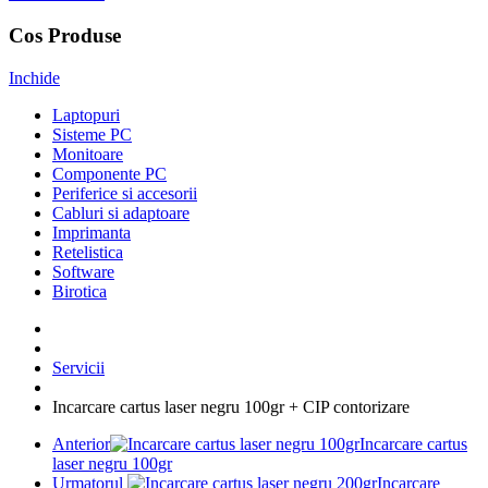
Cos Produse
Inchide
Laptopuri
Sisteme PC
Monitoare
Componente PC
Periferice si accesorii
Cabluri si adaptoare
Imprimanta
Retelistica
Software
Birotica
Servicii
Incarcare cartus laser negru 100gr + CIP contorizare
Anterior
Incarcare cartus
laser negru 100gr
Urmatorul
Incarcare