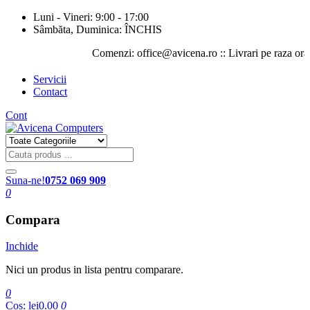
Luni - Vineri: 9:00 - 17:00
Sâmbăta, Duminica: ÎNCHIS
Comenzi: office@avicena.ro :: Livrari pe raza orasului 
Servicii
Contact
Cont
Suna-ne!
0752 069 909
0
Compara
Inchide
Nici un produs in lista pentru comparare.
0
Cos:
lei0.00
0