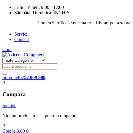
Luni - Vineri: 9:00 - 17:00
Sâmbăta, Duminica: ÎNCHIS
Comenzi: office@avicena.ro :: Livrari pe raza orasului I
Servicii
Contact
Cont
Suna-ne!
0752 069 909
0
Compara
Inchide
Nici un produs in lista pentru comparare.
0
Cos:
lei0.00
0