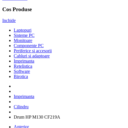
Cos Produse
Inchide
Laptopuri
Sisteme PC
Monitoare
Componente PC
Periferice si accesorii
Cabluri si adaptoare
Imprimanta
Retelistica
Software
Birotica
Imprimanta
Cilindru
Drum HP M130 CF219A
Anterior