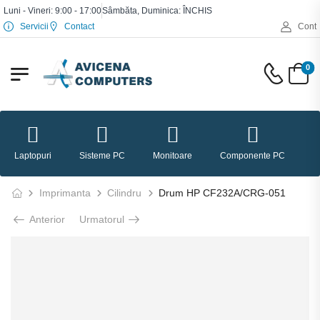
Luni - Vineri: 9:00 - 17:00
Sâmbăta, Duminica: ÎNCHIS
Servicii
Contact
Cont
0
Laptopuri
Sisteme PC
Monitoare
Componente PC
P
Imprimanta
Cilindru
Drum HP CF232A/CRG-051
Anterior
Urmatorul