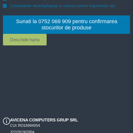
Componente desktop/laptop si cartuse pentru imprimante Iasi
Sunati la 0752 069 909 pentru confirmarea
stocurilor de produse
Deschide harta
AVICENA COMPUTERS GRUP SRL
CUI: RO16994054
J22/2619/2004