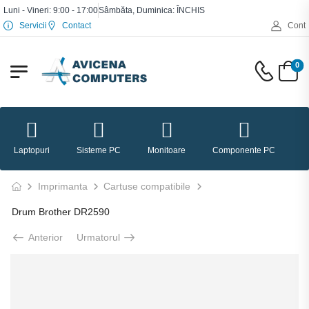
Luni - Vineri: 9:00 - 17:00
Sâmbăta, Duminica: ÎNCHIS
Servicii
Contact
Cont
0
Laptopuri
Sisteme PC
Monitoare
Componente PC
P
Imprimanta
Cartuse compatibile
Drum Brother DR2590
Anterior
Urmatorul