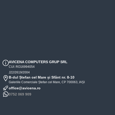
AVICENA COMPUTERS GRUP SRL
CUI: RO16994054
J22/2619/2004
B-dul Ștefan cel Mare și Sfânt nr. 8-10
Galeriile Comerciale Ștefan cel Mare, CP 700063, IAȘI
office@avicena.ro
0752 069 909