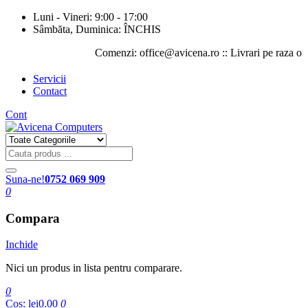
Luni - Vineri: 9:00 - 17:00
Sâmbăta, Duminica: ÎNCHIS
Comenzi: office@avicena.ro :: Livrari pe raza orasului
Servicii
Contact
Cont
Suna-ne!
0752 069 909
0
Compara
Inchide
Nici un produs in lista pentru comparare.
0
Cos:
lei0.00
0