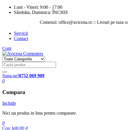
Luni - Vineri: 9:00 - 17:00
Sâmbăta, Duminica: ÎNCHIS
Comenzi: office@avicena.ro :: Livrari pe raza orasului
Servicii
Contact
Cont
Suna-ne!
0752 069 909
0
Compara
Inchide
Nici un produs in lista pentru comparare.
0
Cos:
lei0.00
0