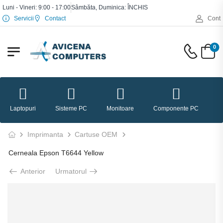
Luni - Vineri: 9:00 - 17:00
Sâmbăta, Duminica: ÎNCHIS
Servicii
Contact
Cont
0
Laptopuri
Sisteme PC
Monitoare
Componente PC
P
Imprimanta
Cartuse OEM
Cerneala Epson T6644 Yellow
Anterior
Urmatorul